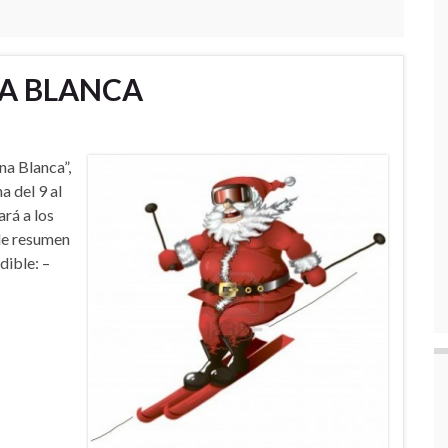
A BLANCA
na Blanca”,
a del 9 al
rá a los
 de resumen
dible: –