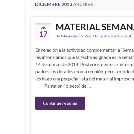
DICIEMBRE 2013
ARCHIVE
MATERIAL SEMAN
DIC
17
By
Administrador Web CP Los Arcos
in
General
En relación a la actividad complementaria “Sema
les informamos que la fecha asignada es la seman
14 de marzo de 2014. Posteriormente se informa
padres los detalles en una reunión, pero a modo
les hago una pequeña lista del material imprescin
Pantalón ( o peto) de …
Continue reading