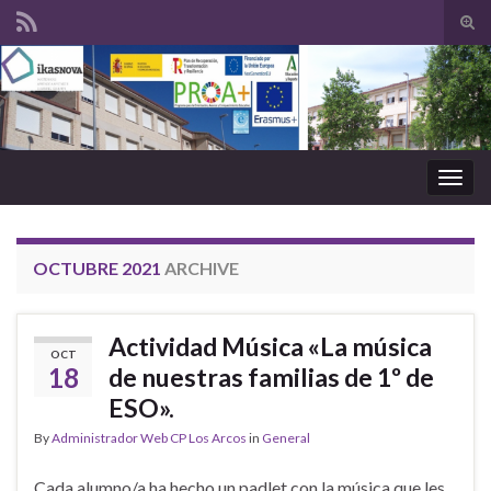
Tog
sear
Search for:
for
Togg
navig
OCTUBRE 2021
ARCHIVE
Actividad Música «La música
OCT
18
de nuestras familias de 1º de
ESO».
By
Administrador Web CP Los Arcos
in
General
Cada alumno/a ha hecho un padlet con la música que les