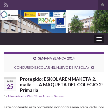
Tog
sear
Search for:
for
Togg
navig
SEMANA BLANCA 2014
CONCURSO ESCOLAR «EL HUEVO DE PASCUA»
Protegido: ESKOLAREN MAKETA 2.
MAR
maila – LA MAQUETA DEL COLEGIO 2º
25
Primaria
By
Administrador Web CP Los Arcos
in
General
Este contenido está protegido por contraseña. Para verlo, por