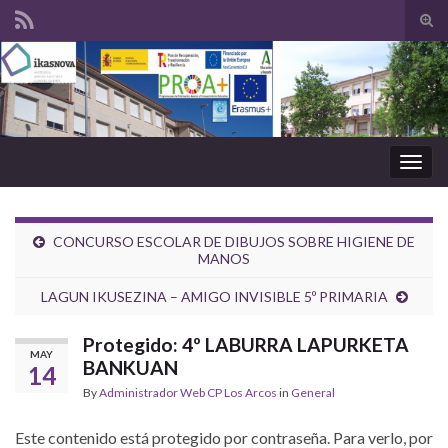
Tog
sear
Search for:
for
Togg
navig
CONCURSO ESCOLAR DE DIBUJOS SOBRE HIGIENE DE
MANOS
LAGUN IKUSEZINA – AMIGO INVISIBLE 5º PRIMARIA
Protegido: 4º LABURRA LAPURKETA
MAY
BANKUAN
14
By
Administrador Web CP Los Arcos
in
General
Este contenido está protegido por contraseña. Para verlo, por