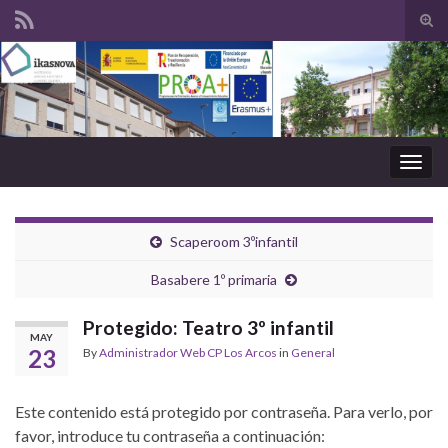
Tog
sear
Search for:
for
Togg
navig
Scaperoom 3ºinfantil
Basabere 1º primaria
Protegido: Teatro 3º infantil
MAY
23
By
Administrador Web CP Los Arcos
in
General
Este contenido está protegido por contraseña. Para verlo, por
favor, introduce tu contraseña a continuación: