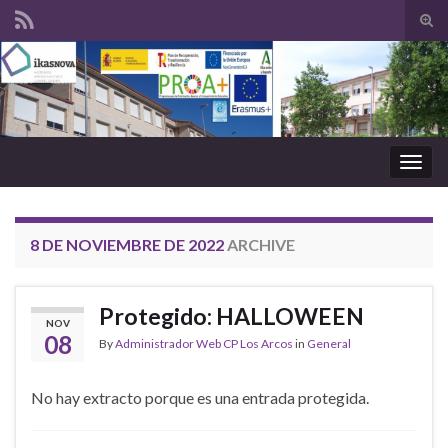
Tog
sear
Search for:
for
Togg
navig
8 DE NOVIEMBRE DE 2022
ARCHIVE
Protegido: HALLOWEEN
NOV
08
By
Administrador Web CP Los Arcos
in
General
No hay extracto porque es una entrada protegida.